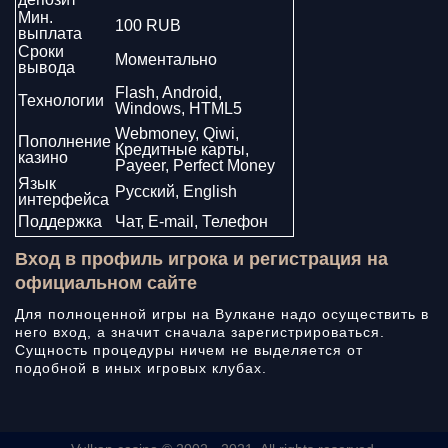
Мин.
100 RUB
выплата
Сроки
Моментально
вывода
Flash, Android,
Технологии
Windows, HTML5
Webmoney, Qiwi,
Пополнение
Кредитные карты,
казино
Payeer, Perfect Money
Язык
Русский, English
интерфейса
Поддержка
Чат, E-mail, Телефон
Вход в профиль игрока и регистрация на
официальном сайте
Для полноценной игры на Вулкане надо осуществить в
него вход, а значит сначала зарегистрироваться.
Сущность процедуры ничем не выделяется от
подобной в иных игровых клубах.